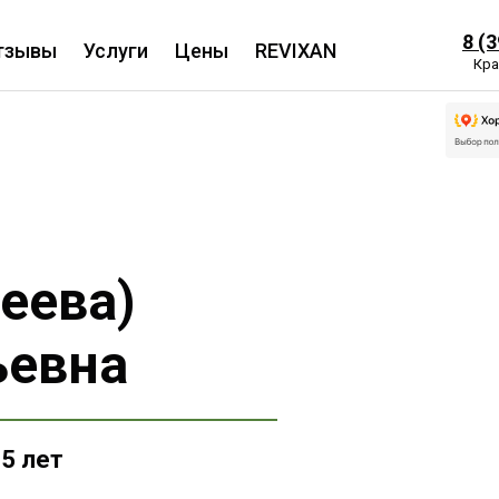
8 (
тзывы
Услуги
Цены
REVIXAN
Кра
еева)
ьевна
5 лет