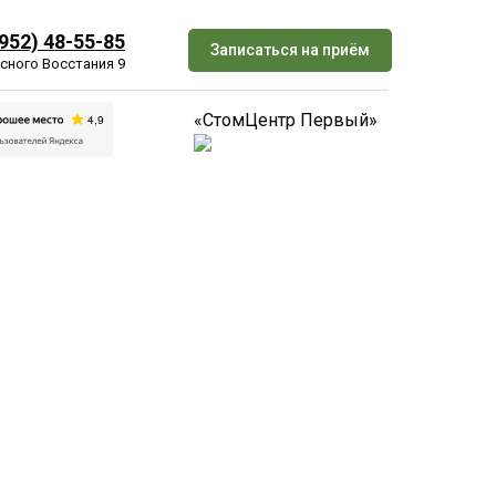
3952) 48-55-85
Записаться на приём
сного Восстания 9
«СтомЦентр Первый»