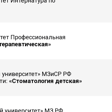
тет Интернатура по
итет Профессиональная
терапевтическая»
 университет» МЗиСР РФ
ти:
«Стоматология детская»
й университет» МЗ РФ