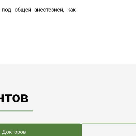
 под общей анестезией, как
нтов
О Докторов